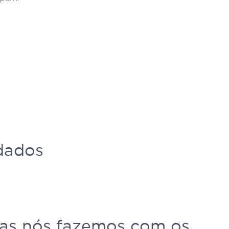
dados
adas nós fazemos com os