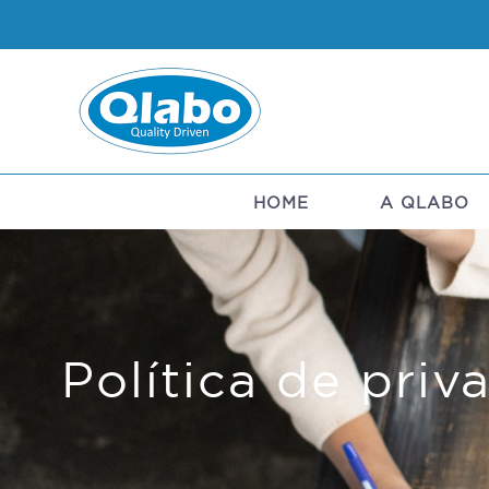
Skip
to
content
HOME
A QLABO
Política de priv