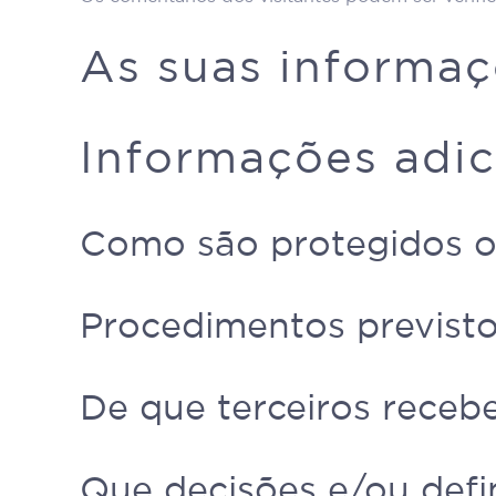
As suas informaç
Informações adic
Como são protegidos o
Procedimentos previst
De que terceiros rece
Que decisões e/ou defi