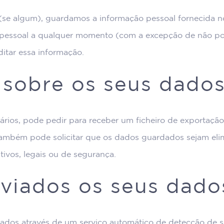
 (se algum), guardamos a informação pessoal fornecida no s
o pessoal a qualquer momento (com a excepção de não po
itar essa informação.
 sobre os seus dado
tários, pode pedir para receber um ficheiro de exportaç
Também pode solicitar que os dados guardados sejam elim
tivos, legais ou de segurança.
viados os seus dado
icados através de um serviço automático de detecção de 