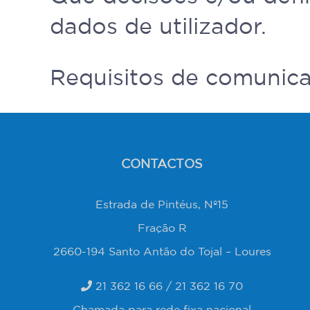
dados de utilizador.
Requisitos de comunic
CONTACTOS
Estrada de Pintéus, Nº15
Fração R
2660-194 Santo Antão do Tojal – Loures
21 362 16 66
/
21 362 16 70
Chamada para rede fixa nacional