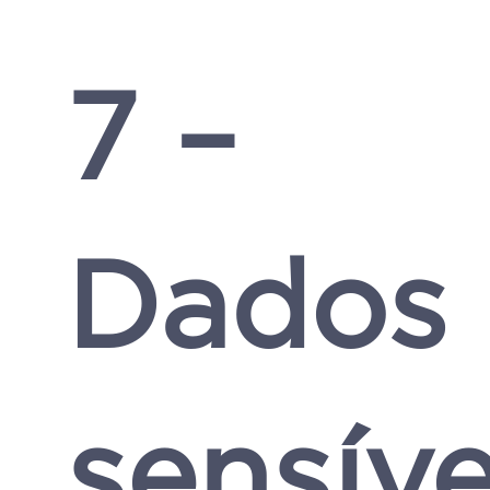
7 –
Dados
sensíve