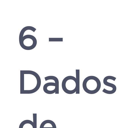
6 –
Dados
de