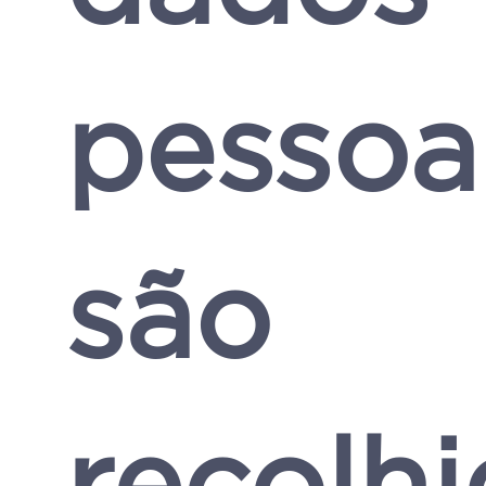
pessoa
são
recolh