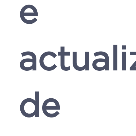
e
actual
de