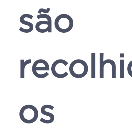
são
recolh
os