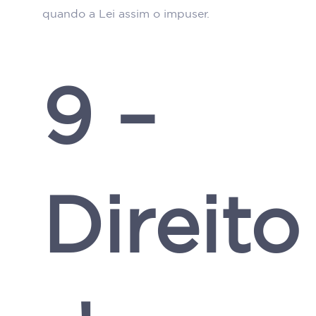
quando a Lei assim o impuser.
9 –
Direito