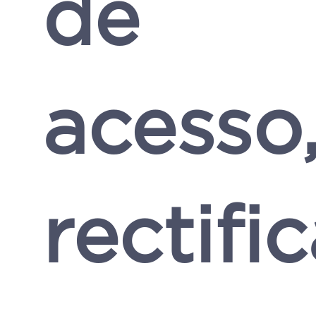
de
acesso
rectifi