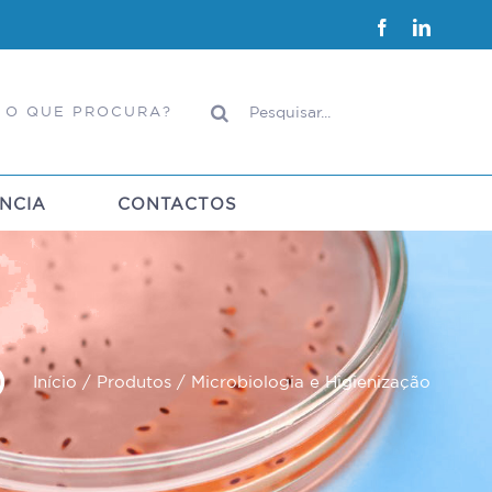
Facebook
LinkedI
Pesquisar
 O QUE PROCURA?
NCIA
CONTACTOS
O
Início
Produtos
Microbiologia e Higienização